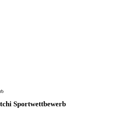
rb
otchi Sportwettbewerb