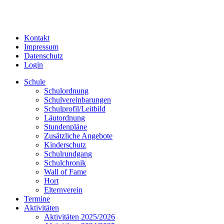
Kontakt
Impressum
Datenschutz
Login
Schule
Schulordnung
Schulvereinbarungen
Schulprofil/Leitbild
Läutordnung
Stundenpläne
Zusätzliche Angebote
Kinderschutz
Schulrundgang
Schulchronik
Wall of Fame
Hort
Elternverein
Termine
Aktivitäten
Aktivitäten 2025/2026