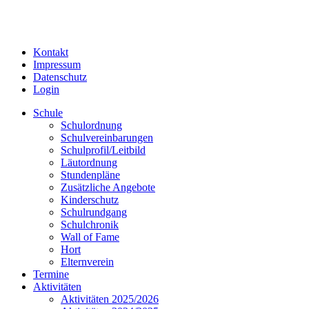
Kontakt
Impressum
Datenschutz
Login
Schule
Schulordnung
Schulvereinbarungen
Schulprofil/Leitbild
Läutordnung
Stundenpläne
Zusätzliche Angebote
Kinderschutz
Schulrundgang
Schulchronik
Wall of Fame
Hort
Elternverein
Termine
Aktivitäten
Aktivitäten 2025/2026