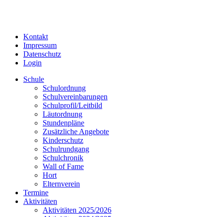
Kontakt
Impressum
Datenschutz
Login
Schule
Schulordnung
Schulvereinbarungen
Schulprofil/Leitbild
Läutordnung
Stundenpläne
Zusätzliche Angebote
Kinderschutz
Schulrundgang
Schulchronik
Wall of Fame
Hort
Elternverein
Termine
Aktivitäten
Aktivitäten 2025/2026