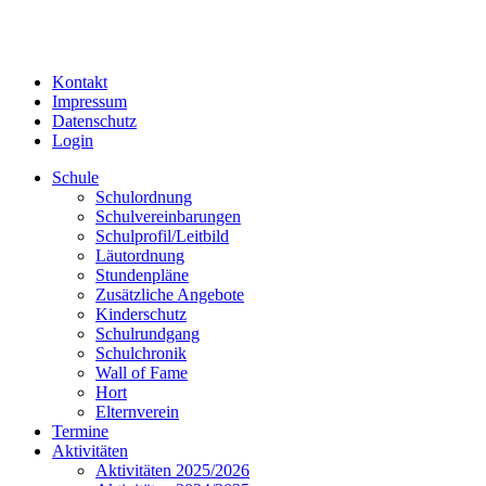
Kontakt
Impressum
Datenschutz
Login
Schule
Schulordnung
Schulvereinbarungen
Schulprofil/Leitbild
Läutordnung
Stundenpläne
Zusätzliche Angebote
Kinderschutz
Schulrundgang
Schulchronik
Wall of Fame
Hort
Elternverein
Termine
Aktivitäten
Aktivitäten 2025/2026