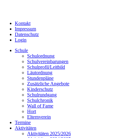
Kontakt
Impressum
Datenschutz
Login
Schule
Schulordnung
Schulvereinbarungen
Schulprofil/Leitbild
Läutordnung
Stundenpläne
Zusätzliche Angebote
Kinderschutz
Schulrundgang
Schulchronik
Wall of Fame
Hort
Elternverein
Termine
Aktivitäten
Aktivitäten 2025/2026