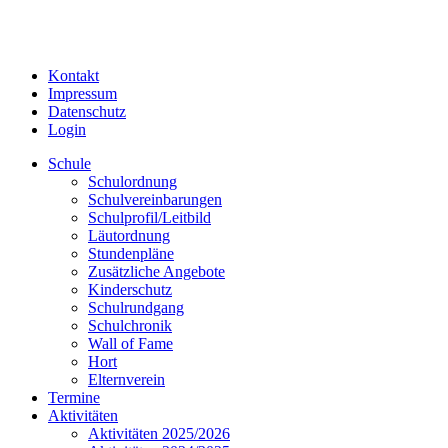
Kontakt
Impressum
Datenschutz
Login
Schule
Schulordnung
Schulvereinbarungen
Schulprofil/Leitbild
Läutordnung
Stundenpläne
Zusätzliche Angebote
Kinderschutz
Schulrundgang
Schulchronik
Wall of Fame
Hort
Elternverein
Termine
Aktivitäten
Aktivitäten 2025/2026